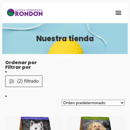
Quiénes S
Nuestra Fa
Nuestra tienda
Ordenar por
Filtrar por
(2) filtrado