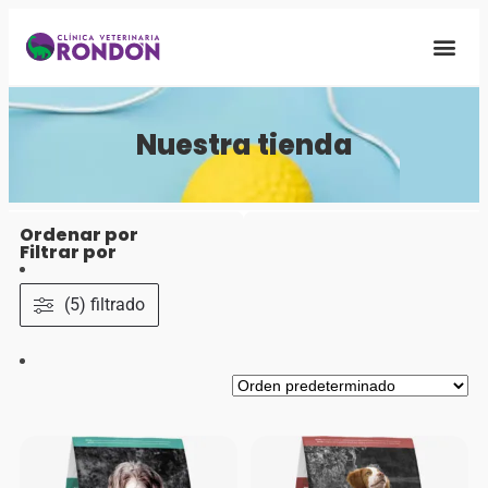
Quiénes S
Nuestra Fa
Nuestra tienda
Ordenar por
Filtrar por
(5) filtrado