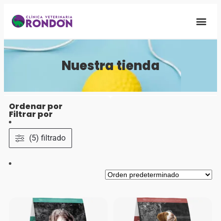
Quiénes S
Nuestra Fa
Nuestra tienda
Ordenar por
Filtrar por
(5) filtrado