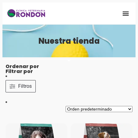
Quiénes S
Nuestra Fa
Nuestra tienda
Ordenar por
Filtrar por
Filtros