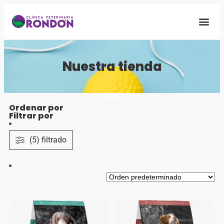
Quiénes S
Nuestra Fa
Nuestra tienda
Ordenar por
Filtrar por
(5) filtrado